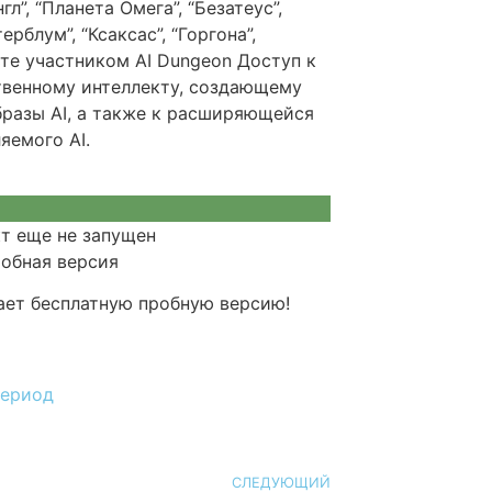
л”, “Планета Омега”, “Безатеус”,
терблум”, “Ксаксас”, “Горгона”,
ьте участником AI Dungeon Доступ к
венному интеллекту, создающему
разы AI, а также к расширяющейся
яемого AI.
кт еще не запущен
ает бесплатную пробную версию!
период
СЛЕДУЮЩИЙ