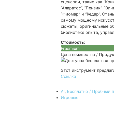
сценарии, такие как “Кринг
“Аларатос”, “Пенвик”, “Вин
“Фиомар” и “Кедар”. Стан
самому мощному искусст
сюжеты, оригинальные об
библиотеке опыта, управл
Стоимость:
Freemium
Цена неизвестна / Проду
Этот инструмент предлаг
Ссылка
AI
,
Бесплатно / Пробный 
Игровые