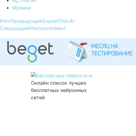
AI
,
Платно
Музыка
Prev
Предыдущий
ExplainThis.AI
Следующий
Photosonic
Next
Онлайн список лучших
бесплатных нейронных
сетей