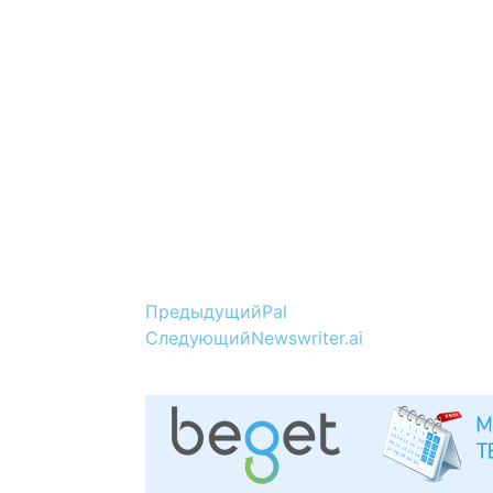
Предыдущий
Pal
Следующий
Newswriter.ai