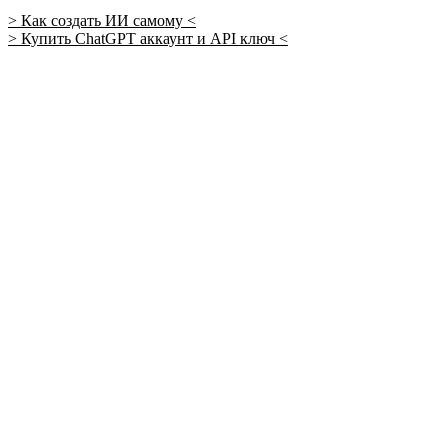
> Как создать ИИ самому <
> Купить ChatGPT аккаунт и API ключ <