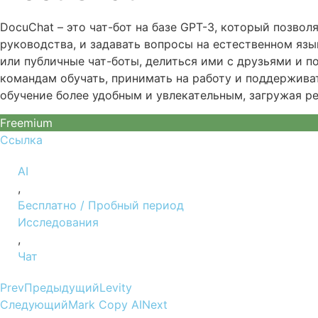
DocuChat – это чат-бот на базе GPT-3, который позвол
руководства, и задавать вопросы на естественном язы
или публичные чат-боты, делиться ими с друзьями и п
командам обучать, принимать на работу и поддержива
обучение более удобным и увлекательным, загружая ре
Freemium
Ссылка
AI
,
Бесплатно / Пробный период
Исследования
,
Чат
Prev
Предыдущий
Levity
Следующий
Mark Copy AI
Next