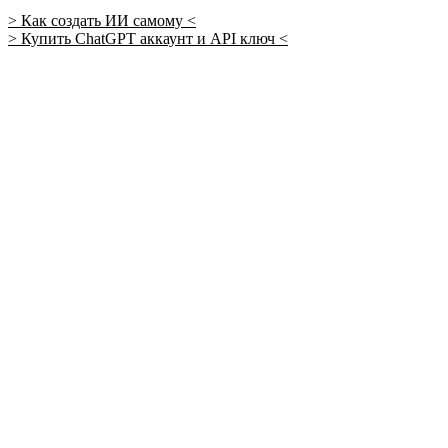
> Как создать ИИ самому <
> Купить ChatGPT аккаунт и API ключ <