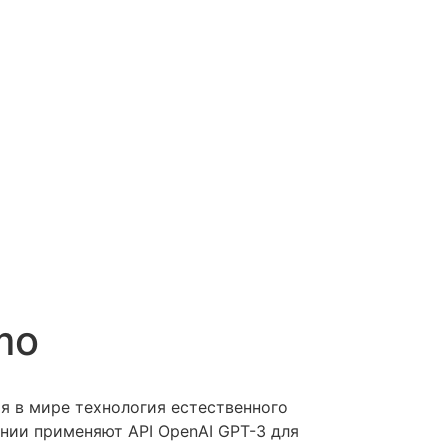
mo
ая в мире технология естественного
ании применяют API OpenAI GPT-3 для