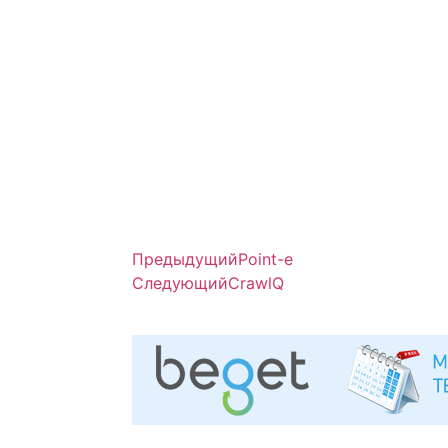
Предыдущий
Point-e
Следующий
CrawlQ