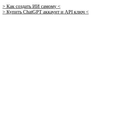
> Как создать ИИ самому <
> Купить ChatGPT аккаунт и API ключ <