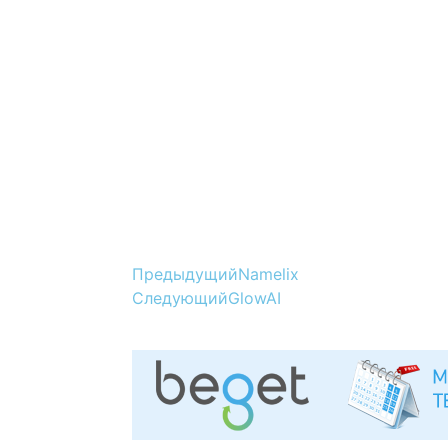
Предыдущий
Namelix
Следующий
GlowAI