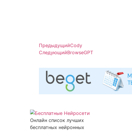
Предыдущий
Cody
Следующий
BrowseGPT
Онлайн список лучших
бесплатных нейронных