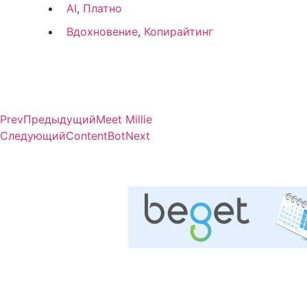
AI
,
Платно
Вдохновение
,
Копирайтинг
Prev
Предыдущий
Meet Millie
Следующий
ContentBot
Next