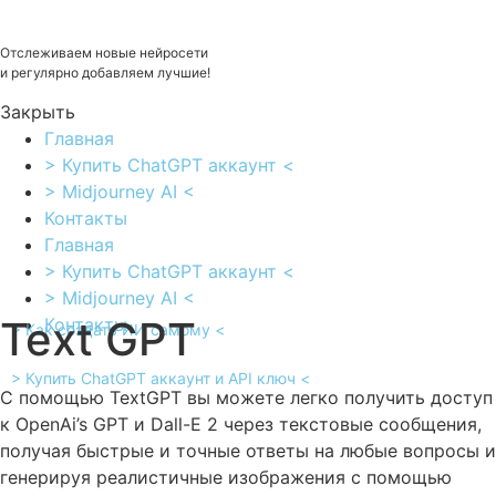
Перейти
к
Отслеживаем новые нейросети
содержимому
и регулярно добавляем лучшие!
Закрыть
Главная
> Купить ChatGPT аккаунт <
> Midjourney AI <
Контакты
Главная
> Купить ChatGPT аккаунт <
> Midjourney AI <
Text GPT
Контакты
> Как создать ИИ самому <
> Купить ChatGPT аккаунт и API ключ <
С помощью TextGPT вы можете легко получить доступ
к OpenAi’s GPT и Dall-E 2 через текстовые сообщения,
получая быстрые и точные ответы на любые вопросы и
генерируя реалистичные изображения с помощью