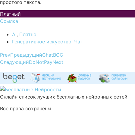
простого текста.
Платный
Ссылка
AI
,
Платно
Генеративное искусство
,
Чат
Prev
Предыдущий
ChatBCG
Следующий
DoNotPay
Next
Онлайн список лучших бесплатных нейронных сетей
Все права сохранены