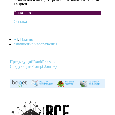
14 дней.
Оплачено
Ссылка
AI
,
Платно
Улучшение изображения
Предыдущий
RankPress.io
Следующий
Prompt-Journey