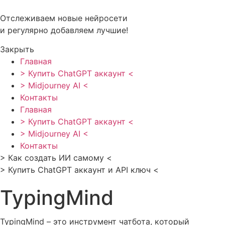
Перейти
к
Отслеживаем новые нейросети
содержимому
и регулярно добавляем лучшие!
Закрыть
Главная
> Купить ChatGPT аккаунт <
> Midjourney AI <
Контакты
Главная
> Купить ChatGPT аккаунт <
> Midjourney AI <
Контакты
> Как создать ИИ самому <
> Купить ChatGPT аккаунт и API ключ <
TypingMind
TypingMind – это инструмент чатбота, который