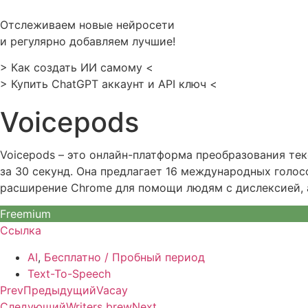
Перейти
к
Отслеживаем новые нейросети
содержимому
и регулярно добавляем лучшие!
> Как создать ИИ самому <
> Купить ChatGPT аккаунт и API ключ <
Voicepods
Voicepods – это онлайн-платформа преобразования тек
за 30 секунд. Она предлагает 16 международных голос
расширение Chrome для помощи людям с дислексией, а
Freemium
Ссылка
AI
,
Бесплатно / Пробный период
Text-To-Speech
Prev
Предыдущий
Vacay
Следующий
Writers brew
Next