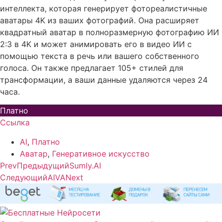
интеллекта, которая генерирует фотореалистичные
аватары 4K из ваших фотографий. Она расширяет
квадратный аватар в полноразмерную фотографию ИИ
2:3 в 4K и может анимировать его в видео ИИ с
помощью текста в речь или вашего собственного
голоса. Он также предлагает 105+ стилей для
трансформации, а ваши данные удаляются через 24
часа.
Платно
Ссылка
AI
,
Платно
Аватар
,
Генеративное искусство
Prev
Предыдущий
Sumly.AI
Следующий
AIVA
Next